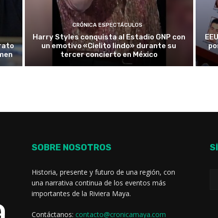
CRÓNICA ESPECTÁCULOS
Harry Styles conquista al Estadio GNP con
EEU
rato
un emotivo «Cielito lindo» durante su
po
rmen
tercer concierto en México
SOBRE NOSOTROS
S
Historia, presente y futuro de una región, con
una narrativa continua de los eventos más
importantes de la Riviera Maya.
Contáctanos:
contacto@cronicamaya.com