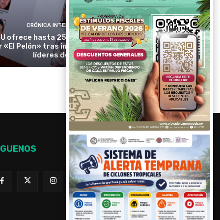
CRÓNICA INTERNACIONAL
U ofrece hasta 25 millones de dólares
r «El Pelón» tras imputar a presuntos
líderes del CJNG
ÍGUENOS