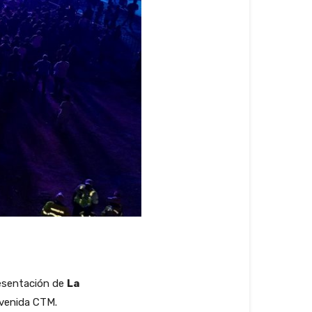
resentación de
La
avenida CTM.