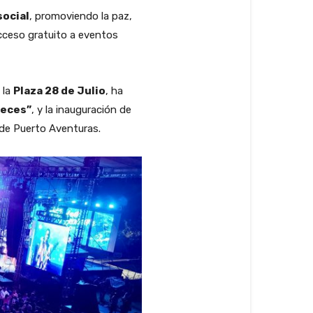
social
, promoviendo la paz,
acceso gratuito a eventos
 la
Plaza 28 de Julio
, ha
ueces”
, y la inauguración de
a de Puerto Aventuras.