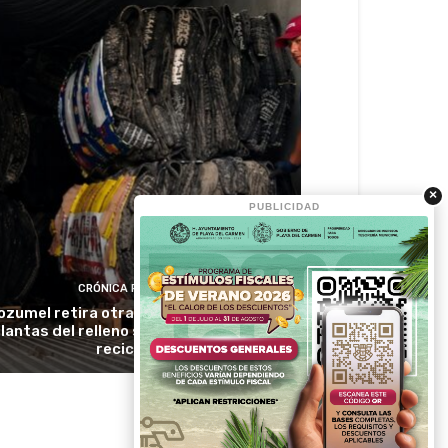
×
PUBLICIDAD
CRÓNICA RIVIERA
ozumel retira otras 24 toneladas de
llantas del relleno sanitario para su
reciclaje