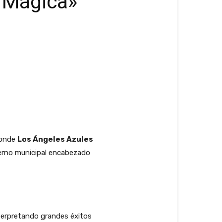
d Mágica»
 donde
Los Ángeles Azules
bierno municipal encabezado
interpretando grandes éxitos