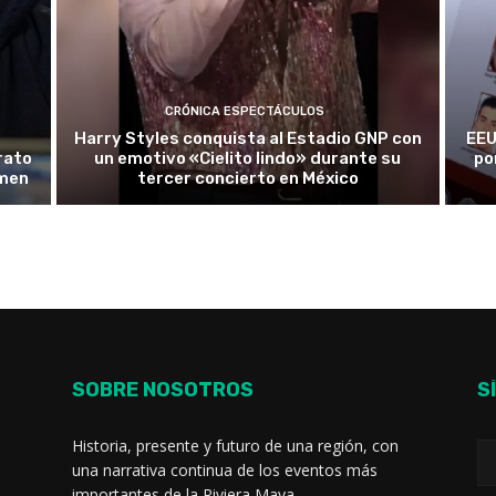
CRÓNICA ESPECTÁCULOS
Harry Styles conquista al Estadio GNP con
EEU
rato
un emotivo «Cielito lindo» durante su
po
rmen
tercer concierto en México
SOBRE NOSOTROS
S
Historia, presente y futuro de una región, con
una narrativa continua de los eventos más
importantes de la Riviera Maya.