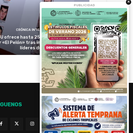
×
PUBLICIDAD
CRÓNICA INTERNACIONAL
U ofrece hasta 25 millones de dólares
r «El Pelón» tras imputar a presuntos
líderes del CJNG
ÍGUENOS