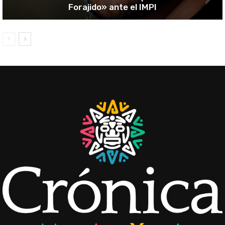
Forajido» ante el IMPI