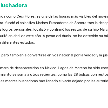
e luchadora
cida como Ceci Flores, es una de las figuras más visibles del mo
ora, fundó el colectivo Madres Buscadoras de Sonora tras la desap
logros personales: localizó y confirmó los restos de su hijo Ma
ltó en abril de este año. A pesar del duelo, no ha detenido su b
n diferentes estados.
 pero también a convertirse en voz nacional por la verdad y la just
úmero de desaparecidos en México. Lagos de Moreno ha sido esce
imiento se suma a otros recientes, como las 28 bolsas con res
Las madres buscadoras han llenado el vacío dejado por las autori