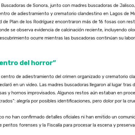
s Buscadoras de Sonora, junto con madres buscadoras de Jalisco
entro de adiestramiento y crematorio clandestino en Lagos de Mo
idad de Plan de los Rodríguez encontraron más de 16 fosas con re
donde se observa evidencia de calcinación reciente, incluyendo ol
scubrimiento ocurre mientras las buscadoras continúan su labor a
centro del horror”
 centro de adiestramiento del crimen organizado y crematorio cla
 declaró en un video. Las madres buscadoras llegaron al lugar tra
fosas y hornos improvisados. Algunos restos aún estaban en proce
dos”: alegría por posibles identificaciones, pero dolor por la crue
o no han confirmado detalles oficiales ni han emitido un comunic
peritos forenses y la Fiscalía para procesar la escena y preservar