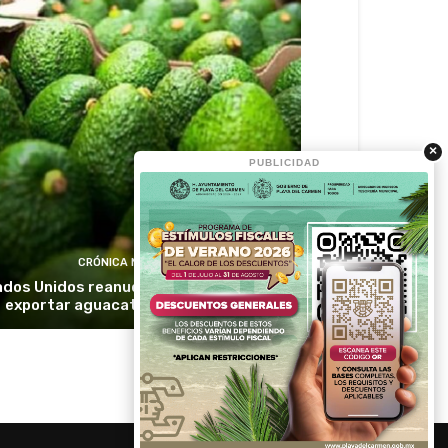
×
PUBLICIDAD
CRÓNICA MÉXICO
dos Unidos reanuda inspecciones para
exportar aguacate de Michoacán