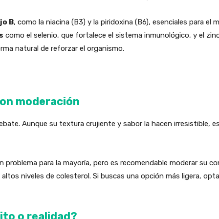
jo B
, como la niacina (B3) y la piridoxina (B6), esenciales para el
s
como el selenio, que fortalece el sistema inmunológico, y el zinc,
orma natural de reforzar el organismo.
 con moderación
bate. Aunque su textura crujiente y sabor la hacen irresistible, e
un problema para la mayoría, pero es recomendable moderar su c
tos niveles de colesterol. Si buscas una opción más ligera, opta p
ito o realidad?