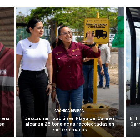
CRÓNICA RIVIERA
rena
Descacharrización en Playa del Carmen
El T
ea
alcanza 28 toneladas recolectadas en
Car
siete semanas