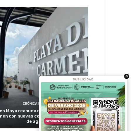
×
PUBLICIDAD
CRÓNICA RIVIERA
ren Maya reanuda ruta Cancún Playa del
men con nuevas conexiones desde el 15
de agosto