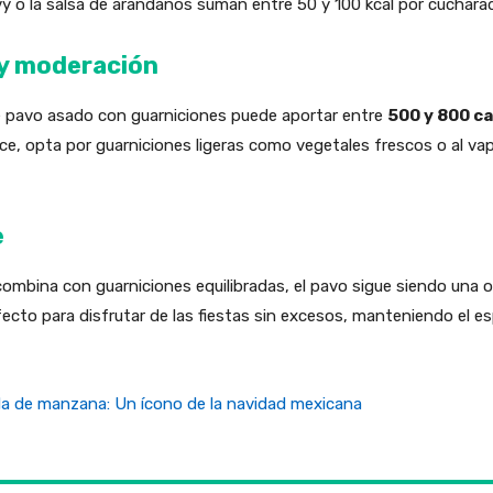
o la salsa de arándanos suman entre 50 y 100 kcal por cuchara
 y moderación
de pavo asado con guarniciones puede aportar entre
500 y 800 ca
 opta por guarniciones ligeras como vegetales frescos o al vapo
e
combina con guarniciones equilibradas, el pavo sigue siendo una 
erfecto para disfrutar de las fiestas sin excesos, manteniendo el e
da de manzana: Un ícono de la navidad mexicana