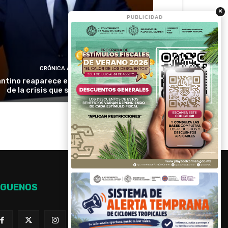
×
PUBLICIDAD
CRÓNICA ACTIVA
antino reaparece en Colombia en medio
de la crisis que sacude a la FIFA
ÍGUENOS