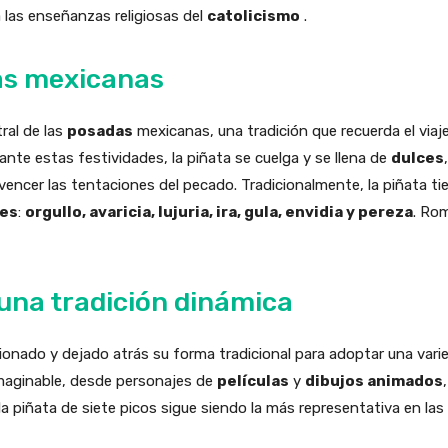
a las enseñanzas religiosas del
catolicismo
.
as mexicanas
ral de las
posadas
mexicanas, una tradición que recuerda el viaj
ante estas festividades, la piñata se cuelga y se llena de
dulces
vencer las tentaciones del pecado. Tradicionalmente, la piñata t
les
:
orgullo, avaricia, lujuria, ira, gula, envidia y pereza
. Rom
 una tradición dinámica
cionado y dejado atrás su forma tradicional para adoptar una varie
imaginable, desde personajes de
películas
y
dibujos animados
la piñata de siete picos sigue siendo la más representativa en las