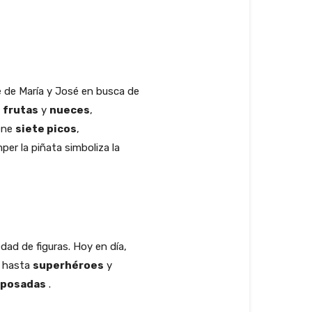
e de María y José en busca de
,
frutas
y
nueces
,
iene
siete picos
,
per la piñata simboliza la
dad de figuras. Hoy en día,
, hasta
superhéroes
y
posadas
.