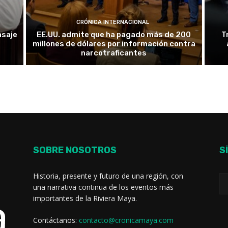
CRÓNICA INTERNACIONAL
nsaje
EE.UU. admite que ha pagado más de 200
T
u
millones de dólares por información contra
narcotraficantes
SOBRE NOSOTROS
S
Historia, presente y futuro de una región, con
una narrativa continua de los eventos más
importantes de la Riviera Maya.
Contáctanos:
contacto@cronicamaya.com