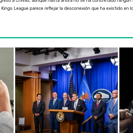
greso a Chivas, aunque hasta ahora no se ha concretado ningún 
a Kings League parece reflejar la desconexión que ha existido en 