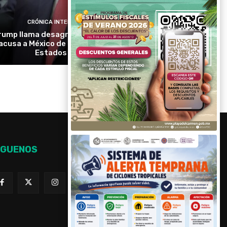
CRÓNICA INTERNACIONAL
rump llama desagradable a Canadá y
acusa a México de aprovecharse de
Estados Unidos
ÍGUENOS