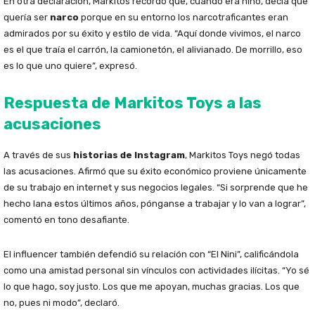
En otra declaración, Markitos recordó que, cuando era niño, decía que
quería ser
narco
porque en su entorno los narcotraficantes eran
admirados por su éxito y estilo de vida. “Aquí donde vivimos, el narco
es el que traía el carrón, la camionetón, el alivianado. De morrillo, eso
es lo que uno quiere”, expresó.
Respuesta de Markitos Toys a las
acusaciones
A través de sus
historias de Instagram
, Markitos Toys negó todas
las acusaciones. Afirmó que su éxito económico proviene únicamente
de su trabajo en internet y sus negocios legales. “Si sorprende que he
hecho lana estos últimos años, pónganse a trabajar y lo van a lograr”,
comentó en tono desafiante.
El influencer también defendió su relación con “El Nini”, calificándola
como una amistad personal sin vínculos con actividades ilícitas. “Yo sé
lo que hago, soy justo. Los que me apoyan, muchas gracias. Los que
no, pues ni modo”, declaró.