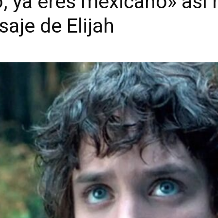
, ya eres mexicano» así 
saje de Elijah