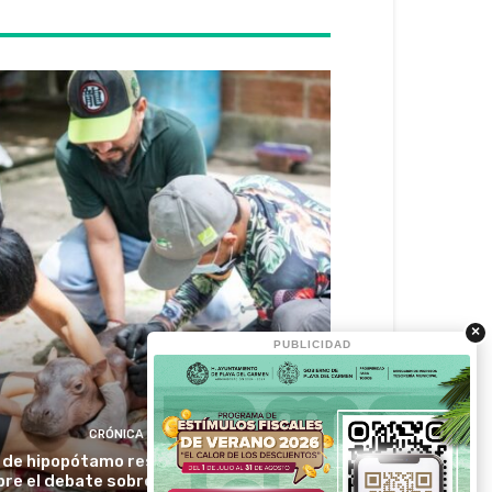
×
PUBLICIDAD
CRÓNICA VERDE
a de hipopótamo rescatada en Colombia
bre el debate sobre la especie invasora