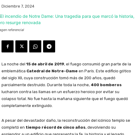
Diciembre 7, 2024
agen referencial
La noche del
15 de abril de 2019
, el fuego consumió gran parte de la
emblemática
Catedral de Notre-Dame
en París. Este edificio gótico
del siglo XII, cuya construcción tomó más de 200 años, quedó
parcialmente destruido. Durante toda la noche,
400 bomberos
lucharon contra las llamas en un esfuerzo heroico por evitar su
colapso total. No fue hasta la mañana siguiente que el fuego quedó
completamente extinguido.
A pesar del devastador daño, la reconstrucción del icónico templo se
completó en
tiempo récord de cinco años
, devolviendo su
esplendor a un edificio que representa la fe, la historia y el legado