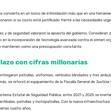
t se convierta en un ícono de intimidación más que en una herrami
ionaron si su costo está justificado frente a las necesidades urge
les y de seguridad valoraron la apuesta del gobierno. Consideran
 en la incorporación de tecnología avanzada contra el crimen or
 se mantienen como una preocupación constante.
lazo con cifras millonarias
entregaron patrullas, uniformes, vehículos blindados y tres ambu
s, se reforzó el equipamiento de la Fiscalía General de Justicia y
Sistema Estatal de Seguridad Pública, entre 2021 y 2025 se invirt
ntibalas, patrullas y motopatrullas. Con la nueva infraestructura 
penas cuatro años.