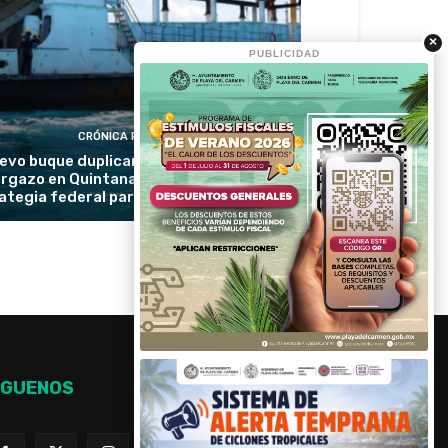
×
PUBLICIDAD
CRÓNICA RIVIERA
evo buque duplicará la recolección de
rgazo en Quintana Roo y reforzará la
ategia federal para proteger las playas
ÍGUENOS