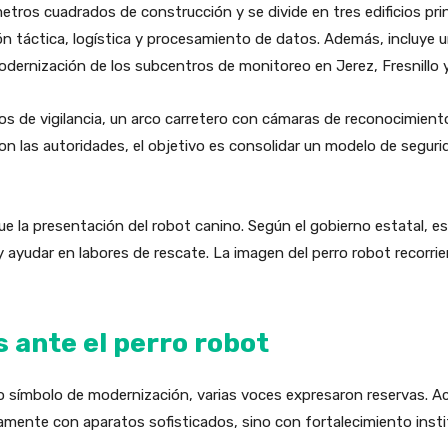
tros cuadrados de construcción y se divide en tres edificios prin
ión táctica, logística y procesamiento de datos. Además, incluye 
odernización de los subcentros de monitoreo en Jerez, Fresnillo 
os de vigilancia, un arco carretero con cámaras de reconocimient
 las autoridades, el objetivo es consolidar un modelo de seguri
ue la presentación del robot canino. Según el gobierno estatal, e
 y ayudar en labores de rescate. La imagen del perro robot recorr
s ante el perro robot
 símbolo de modernización, varias voces expresaron reservas. Act
amente con aparatos sofisticados, sino con fortalecimiento instit