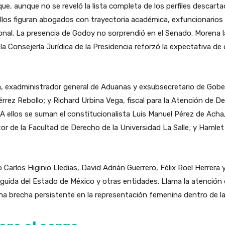
ue, aunque no se reveló la lista completa de los perfiles descarta
 ellos figuran abogados con trayectoria académica, exfuncionarios 
onal. La presencia de Godoy no sorprendió en el Senado. Morena la 
e la Consejería Jurídica de la Presidencia reforzó la expectativa 
ta, exadministrador general de Aduanas y exsubsecretario de Gobe
iérrez Rebollo; y Richard Urbina Vega, fiscal para la Atención de 
 A ellos se suman el constitucionalista Luis Manuel Pérez de Acha
ctor de la Facultad de Derecho de la Universidad La Salle; y Hamle
Carlos Higinio Lledias, David Adrián Guerrero, Félix Roel Herrera 
guida del Estado de México y otras entidades. Llama la atención 
una brecha persistente en la representación femenina dentro de la a