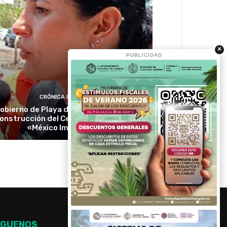
×
PUBLICIDAD
CRÓNICA RIVIERA
obierno de Playa del Carmen ratifica
onstrucción del Centro Comunitario
«México Imparable»
ÍGUENOS