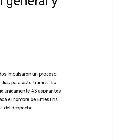
l general y
iados impulsaron un proceso
 días para este trámite. La
que únicamente 43 aspirantes
staca el nombre de Ernestina
da del despacho.