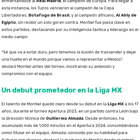
enfrentándose al
Real Madrid
, el campeón de Europa. Para llegar a
esta instancia, los Tuzos vencieron al campeón de la Copa
Libertadores,
Botafogo de Brasil
, y al campeón africano,
Al Ahly de
Egipto
, sin recibir un solo gol en contra. Montiel fue pieza clave en
estos partidos, destacando por su inteligencia táctica y liderazgo en el
medio campo.
“Sé que va a estar duro, pero tenemos la ilusión de trascender y dejar
una huella en el mundo porque vamos a representar a México”,
declaró Montiel antes del torneo, mostrando su ambición y
compromiso con el equipo.
Un debut prometedor en la Liga MX
El talento de Montiel quedó claro desde su debut en la
Liga MX
a los 17
años, durante el torneo Apertura 2023, en un partido contra León bajo
la dirección técnica de
Guillermo Almada
. Desde entonces, ha
acumulado más de 1,000 minutos en el Apertura 2024, consolidándose
como titular en el equipo. Almada, conocido por su habilidad para
trabajar con jóvenes, destacó la madurez de Montiel desde el primer