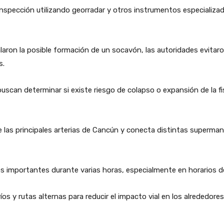
spección utilizando georradar y otros instrumentos especializado
aron la posible formación de un socavón, las autoridades evitaro
s.
buscan determinar si existe riesgo de colapso o expansión de la f
e las principales arterias de Cancún y conecta distintas superma
s importantes durante varias horas, especialmente en horarios de
s y rutas alternas para reducir el impacto vial en los alrededo