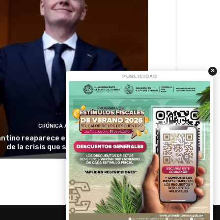
×
PUBLICIDAD
CRÓNICA ACTIVA
antino reaparece en Colombia en medio
de la crisis que sacude a la FIFA