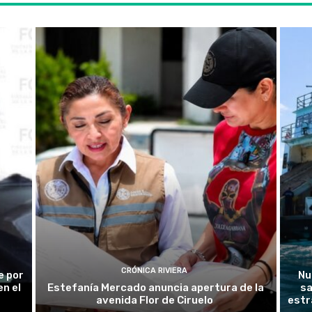
CRÓNICA RIVIERA
e por
Nu
n el
Estefanía Mercado anuncia apertura de la
sa
avenida Flor de Ciruelo
estr