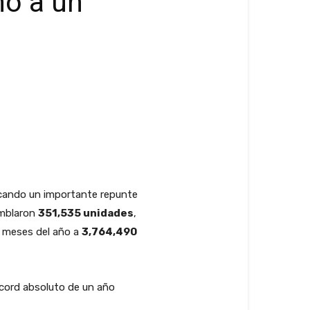
no a un
rcando un importante repunte
amblaron
351,535 unidades
,
11 meses del año a
3,764,490
écord absoluto de un año