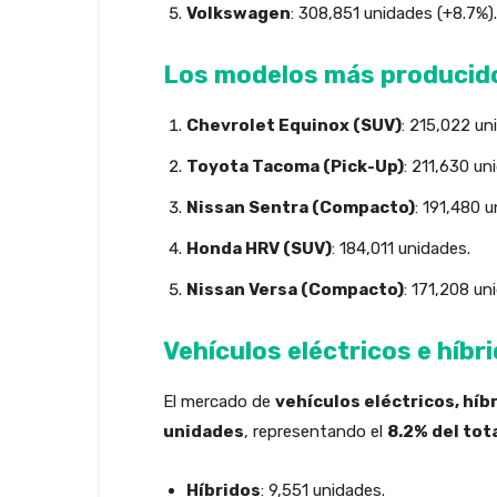
Volkswagen
: 308,851 unidades (+8.7%).
Los modelos más producid
Chevrolet Equinox (SUV)
: 215,022 un
Toyota Tacoma (Pick-Up)
: 211,630 un
Nissan Sentra (Compacto)
: 191,480 
Honda HRV (SUV)
: 184,011 unidades.
Nissan Versa (Compacto)
: 171,208 un
Vehículos eléctricos e híbr
El mercado de
vehículos eléctricos, híb
unidades
, representando el
8.2% del tot
Híbridos
: 9,551 unidades.