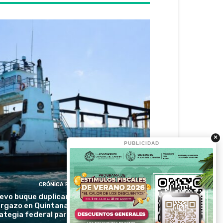
×
PUBLICIDAD
CRÓNICA RIVIERA
evo buque duplicará la recolección de
rgazo en Quintana Roo y reforzará la
ategia federal para proteger las playas