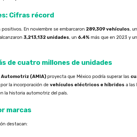
s: Cifras récord
s positivos. En noviembre se embarcaron
289,309 vehículos
, u
 alcanzaron
3,213,132 unidades
, un
6.4%
más que en 2023 y u
s de cuatro millones de unidades
a Automotriz (AMIA)
proyecta que México podría superar las
cu
 por la incorporación de
vehículos eléctricos e híbridos
a las
n la historia automotriz del país.
or marcas
ión destacan: