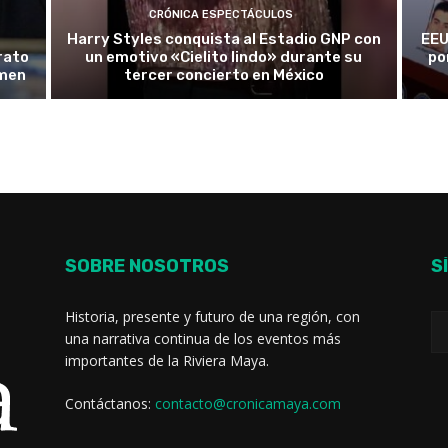
CRÓNICA ESPECTÁCULOS
Harry Styles conquista al Estadio GNP con
EEU
rato
un emotivo «Cielito lindo» durante su
po
rmen
tercer concierto en México
SOBRE NOSOTROS
S
Historia, presente y futuro de una región, con
una narrativa continua de los eventos más
importantes de la Riviera Maya.
Contáctanos:
contacto@cronicamaya.com