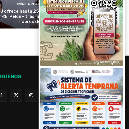
CRÓNICA INTERNACIONAL
U ofrece hasta 25 millones de dólares
r «El Pelón» tras imputar a presuntos
líderes del CJNG
ÍGUENOS