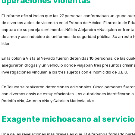
operaciones violentas
El informe oficial indica que las 27 personas conformaban un grupo 
de diversos actos de violencia en el Estado de México. El arresto de Edu
captura de su pareja sentimental, Nélida Alejandra «N», quien enfrenta
de arma y uso indebido de uniformes de seguridad pública. Su arresto fu
líder.
En la colonia Vista al Nevado fueron detenidas 18 personas, de las cua
aseguraron drogas y un vehículo donde viajaban tres presuntos crimina
investigaciones vinculan a los tres sujetos con el homicidio de J.E.G.
En Toluca se realizaron detenciones adicionales. Cinco personas fuer
con diversas dosis de estupefacientes. Las autoridades identificaron a
Rodolfo «N», Antonia «N» y Gabriela Maricela «N».
Exagente michoacano al servicio
Una de las revelaciones más graves es que
El Alfa
habría formado parte