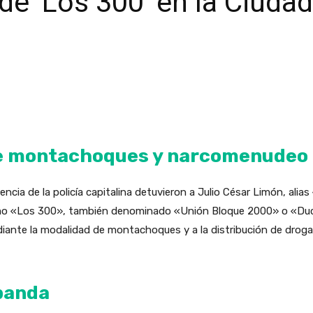
 de ‘Los 300’ en la Ciuda
 montachoques y narcomenudeo 
ncia de la policía capitalina detuvieron a Julio César Limón, alias
omo «Los 300», también denominado «Unión Bloque 2000» o «Duca
iante la modalidad de montachoques y a la distribución de drogas
banda