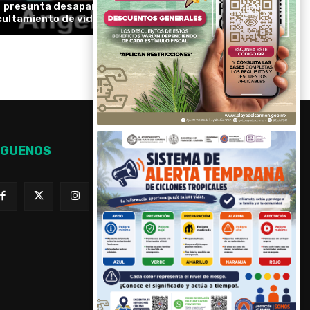
presunta desaparición forzada y
cultamiento de videos de Ayotzinapa
ÍGUENOS