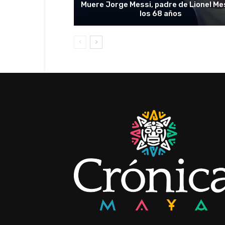
Muere Jorge Messi, padre de Lionel Me
los 68 años