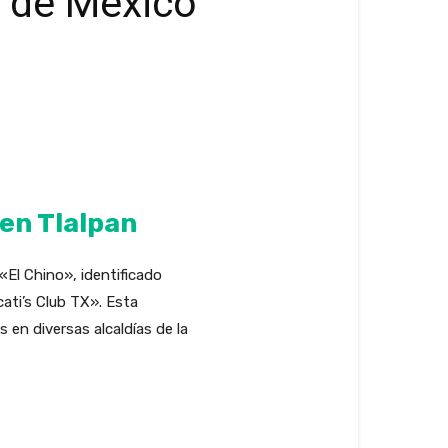
d de México
en Tlalpan
 «El Chino», identificado
ti’s Club TX». Esta
 en diversas alcaldías de la