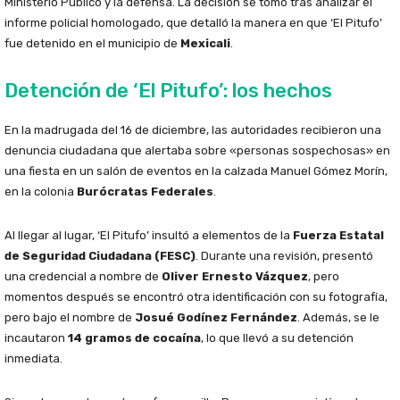
Ministerio Público y la defensa. La decisión se tomó tras analizar el
informe policial homologado, que detalló la manera en que ‘El Pitufo’
fue detenido en el municipio de
Mexicali
.
Detención de ‘El Pitufo’: los hechos
En la madrugada del 16 de diciembre, las autoridades recibieron una
denuncia ciudadana que alertaba sobre «personas sospechosas» en
una fiesta en un salón de eventos en la calzada Manuel Gómez Morín,
en la colonia
Burócratas Federales
.
Al llegar al lugar, ‘El Pitufo’ insultó a elementos de la
Fuerza Estatal
de Seguridad Ciudadana (FESC)
. Durante una revisión, presentó
una credencial a nombre de
Oliver Ernesto Vázquez
, pero
momentos después se encontró otra identificación con su fotografía,
pero bajo el nombre de
Josué Godínez Fernández
. Además, se le
incautaron
14 gramos de cocaína
, lo que llevó a su detención
inmediata.