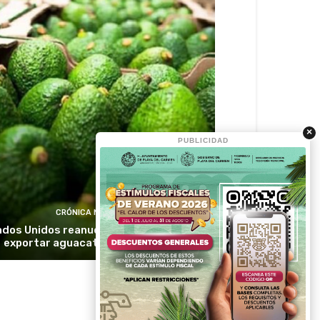
×
PUBLICIDAD
CRÓNICA MÉXICO
dos Unidos reanuda inspecciones para
exportar aguacate de Michoacán