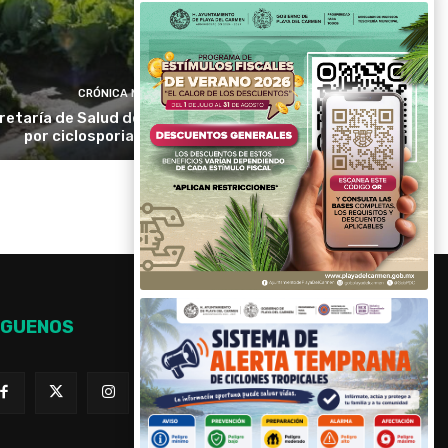
CRÓNICA MÉXICO
retaría de Salud descarta emergencia
por ciclosporiasis en México
ÍGUENOS