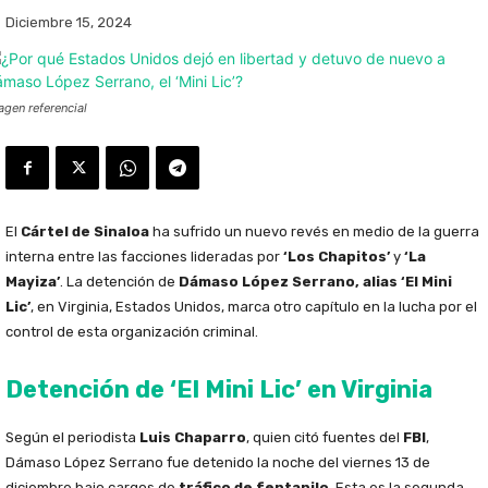
Diciembre 15, 2024
agen referencial
El
Cártel de Sinaloa
ha sufrido un nuevo revés en medio de la guerra
interna entre las facciones lideradas por
‘Los Chapitos’
y
‘La
Mayiza’
. La detención de
Dámaso López Serrano, alias ‘El Mini
Lic’
, en Virginia, Estados Unidos, marca otro capítulo en la lucha por el
control de esta organización criminal.
Detención de ‘El Mini Lic’ en Virginia
Según el periodista
Luis Chaparro
, quien citó fuentes del
FBI
,
Dámaso López Serrano fue detenido la noche del viernes 13 de
diciembre bajo cargos de
tráfico de fentanilo
. Esta es la segunda