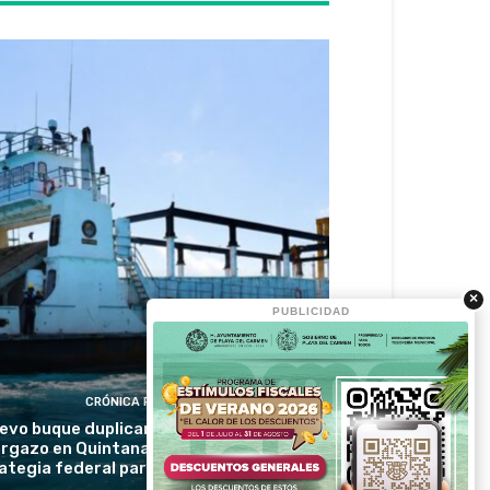
×
PUBLICIDAD
CRÓNICA RIVIERA
evo buque duplicará la recolección de
rgazo en Quintana Roo y reforzará la
ategia federal para proteger las playas