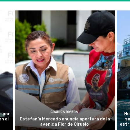
CRÓNICA RIVIERA
e por
Nu
n el
Estefanía Mercado anuncia apertura de la
sa
avenida Flor de Ciruelo
estr