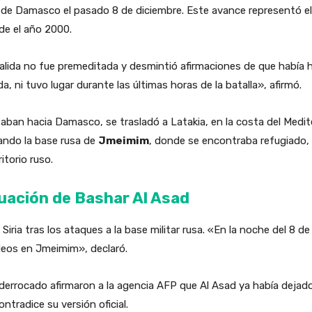
de Damasco el pasado 8 de diciembre. Este avance representó el g
de el año 2000.
alida no fue premeditada y desmintió afirmaciones de que había h
ada, ni tuvo lugar durante las últimas horas de la batalla», afirmó.
aban hacia Damasco, se trasladó a Latakia, en la costa del Medite
ando la base rusa de
Jmeimim
, donde se encontraba refugiado,
itorio ruso.
cuación de Bashar Al Asad
ria tras los ataques a la base militar rusa. «En la noche del 8 de 
eos en Jmeimim», declaró.
derrocado afirmaron a la agencia AFP que Al Asad ya había dejado
tradice su versión oficial.