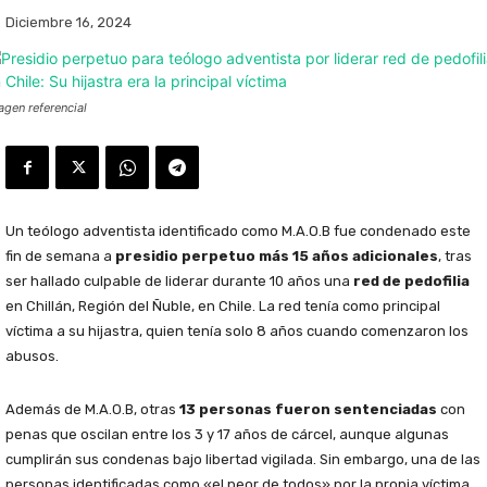
Diciembre 16, 2024
agen referencial
Un teólogo adventista identificado como M.A.O.B fue condenado este
fin de semana a
presidio perpetuo más 15 años adicionales
, tras
ser hallado culpable de liderar durante 10 años una
red de pedofilia
en Chillán, Región del Ñuble, en Chile. La red tenía como principal
víctima a su hijastra, quien tenía solo 8 años cuando comenzaron los
abusos.
Además de M.A.O.B, otras
13 personas fueron sentenciadas
con
penas que oscilan entre los 3 y 17 años de cárcel, aunque algunas
cumplirán sus condenas bajo libertad vigilada. Sin embargo, una de las
personas identificadas como «el peor de todos» por la propia víctima